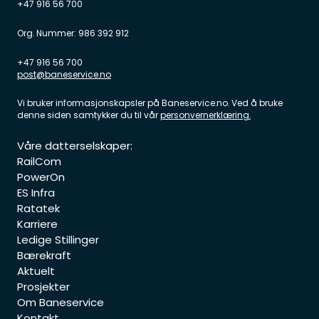
+47 916 56 700
Org. Nummer: 986 392 912
+47 916 56 700
post@baneservice.no
Vi bruker informasjonskapsler på
Baneservice.no. Ved å bruke
denne siden samtykker du til vår
personvernerklæring.
Våre datterselskaper:
RailCom
PowerOn
ES Infra
Ratatek
Karriere
Ledige Stillinger
Bærekraft
Aktuelt
Prosjekter
Om Baneservice
Kontakt