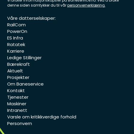
Vi bruker informasjonskapsler på
Baneservice.no. Ved å bruke
denne siden samtykker du til vår
personvernerklæring.
Våre datterselskaper:
RailCom
PowerOn
ES Infra
Ratatek
Karriere
Ledige Stillinger
Bærekraft
Aktuelt
Prosjekter
Om Baneservice
Kontakt
Tjenester
Maskiner
Intranett
Varsle om kritikkverdige forhold
Personvern