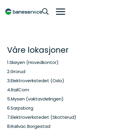
Våre lokasjoner
1
.
Skøyen (Hovedkontor)
2
.
Grorud
3
.
Elektroverkstedet (Oslo)
4
.
RailCom
5
.
Mysen (vaktavdelingen)
6
.
Sarpsborg
7
.
Elektroverkstedet (Skotterud)
8
.
Railvac Borgestad