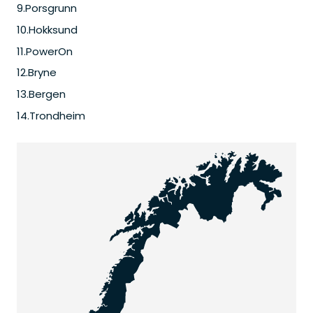
9
.
Porsgrunn
10
.
Hokksund
11
.
PowerOn
12
.
Bryne
13
.
Bergen
14
.
Trondheim