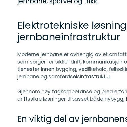
jernbane, sporvei og trikk.
Elektrotekniske løsning
jernbaneinfrastruktur
Moderne jernbane er avhengig av et omfatten
som sørger for sikker drift, kommunikasjon o
tjenester innen bygging, vedlikehold, feilsø
jernbane og samferdselsinfrastruktur.
Gjennom høy fagkompetanse og bred erfaring
driftssikre løsninger tilpasset både nybygg, 
En viktig del av jernbanens