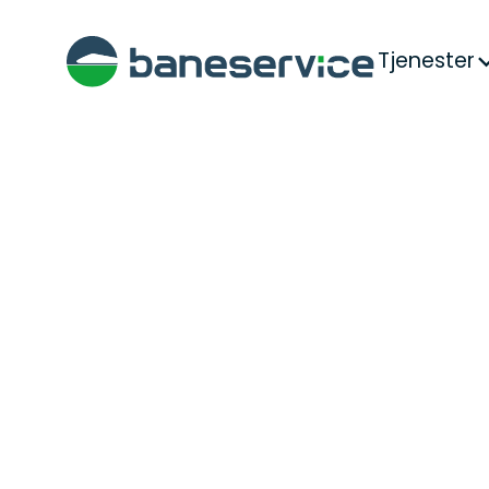
Tjenester
Hjem
>
Produkter & tjenester
>
Lavspent