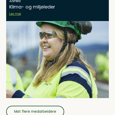
Åshild
Klima- og miljøleder
Les mer
Møt flere medarbeidere