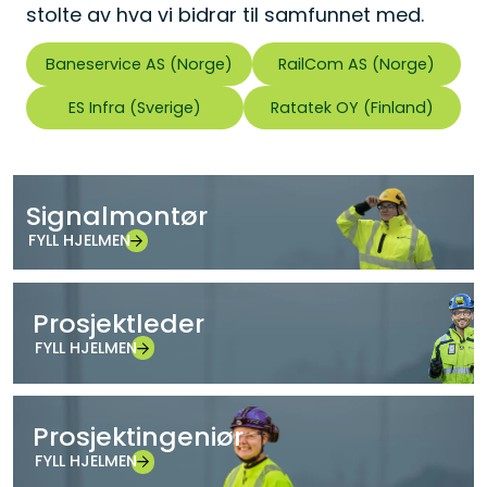
stolte av hva vi bidrar til samfunnet med.
Baneservice AS (Norge)
RailCom AS (Norge)
ES Infra (Sverige)
Ratatek OY (Finland)
Signalmontør
FYLL HJELMEN
Prosjektleder
FYLL HJELMEN
Prosjektingeniør
FYLL HJELMEN