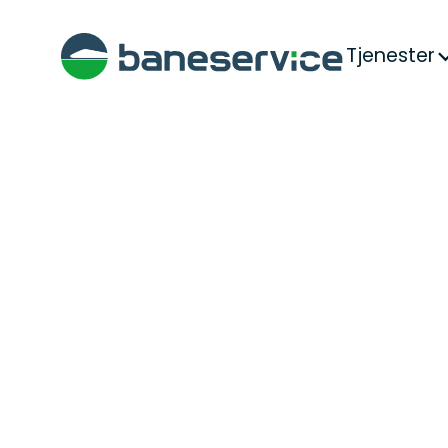
Tjenester
Hjem
>
Prosjekter
>
ERTMS Trackside