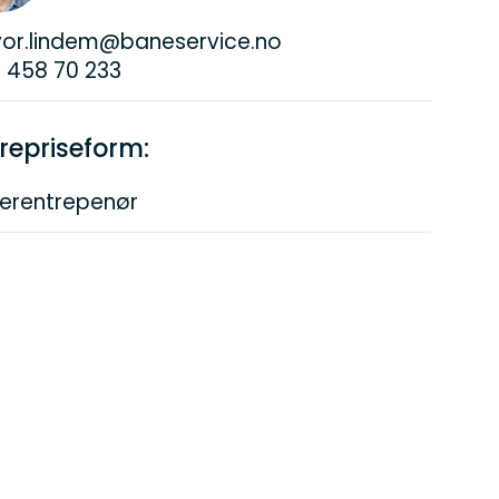
vor.lindem@baneservice.no
 458 70 233
repriseform:
erentrepenør