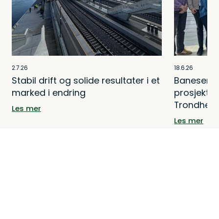
2.7.26
18.6.26
Stabil drift og solide resultater i et
Baneservi
marked i endring
prosjektet
Trondhei
Les mer
Les mer
Se alle nyheter