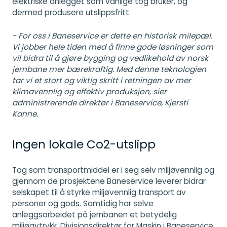
elektriske anlegget som vanlige tog bruker, og
dermed produsere utslippsfritt.
- For oss i Baneservice er dette en historisk milepæl.
Vi jobber hele tiden med å finne gode løsninger som
vil bidra til å gjøre bygging og vedlikehold av norsk
jernbane mer bærekraftig. Med denne teknologien
tar vi et stort og viktig skritt i retningen av mer
klimavennlig og effektiv produksjon, sier
administrerende direktør i Baneservice, Kjersti
Kanne.
Ingen lokale Co2-utslipp
Tog som transportmiddel er i seg selv miljøvennlig og
gjennom de prosjektene Baneservice leverer bidrar
selskapet til å styrke miljøvennlig transport av
personer og gods. Samtidig har selve
anleggsarbeidet på jernbanen et betydelig
miljøavtrykk. Divisjonsdirektør for Maskin i Baneservice,