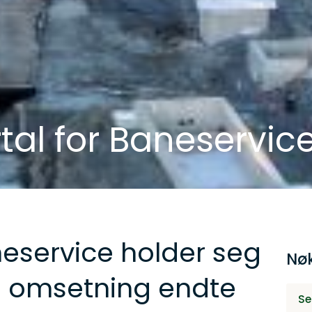
rtal for Baneservic
aneservice holder seg
Nøk
 omsetning endte
Se