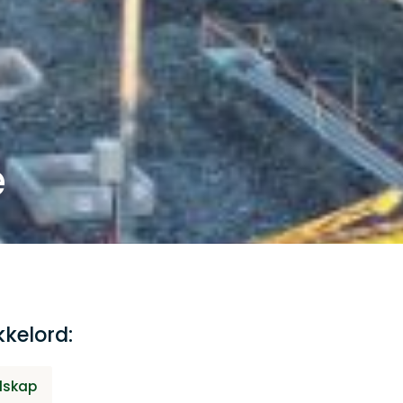
e
kelord:
lskap