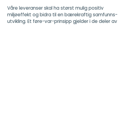
Våre leveranser skal ha størst mulig positiv
miljøeffekt og bidra til en bærekraftig samfunns-
utvikling. Et føre-var-prinsipp gjelder i de deler av
virksomheten som kan representere miljømessige
utfordringer. Virksomheten drives innen rammene for
gjeldende miljølovgivning. Videre skal vi arbeide
systematisk og kontinuerlig for å redusere egne
miljøbelastninger, samt påvirke ansatte,
samarbeidspartnere og leverandører i tilsvarende
retning.
Alle i selskapet tar et personlig ansvar for å redusere
unødig forbruk og utslipp gjennom prosjekters livsløp.
Baneservice er ISO 14001 sertifisert, den mest
anerkjente standard for miljøstyring. Med denne
sertifiseringen og ISO 9001 sertifisering er vi vårt
samfunnsansvar bevisst, og jobber for en
bærekraftig fremtid.