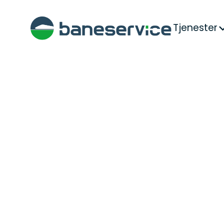
Tjenester
Hjem
>
Bærekraft
>
Åpenhetsloven