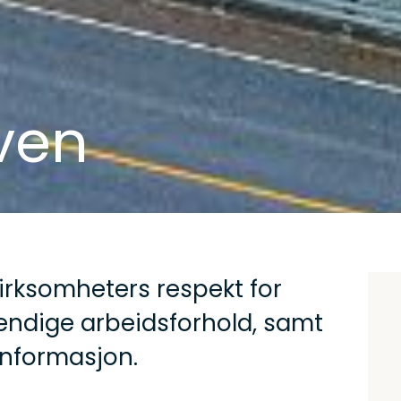
ven
rksomheters respekt for
endige arbeidsforhold, samt
informasjon.