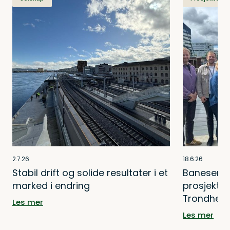
2.7.26
18.6.26
Stabil drift og solide resultater i et
Baneservi
marked i endring
prosjektet
Trondhei
Les mer
Les mer