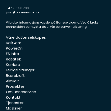
+47 916 56 700
post@baneservice.no
Vi bruker informasjonskapsler på
Baneservice.no. Ved å bruke
denne siden samtykker du til vår
personvernerklæring.
Våre datterselskaper:
RailCom
PowerOn
ES Infra
Ratatek
Karriere
Ledige Stillinger
Bærekraft
Aktuelt
Prosjekter
Om Baneservice
Kontakt
Tjenester
Maskiner